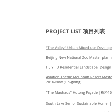
PROJECT LIST 项目列表
"The Valley" Urban Mixed-use Develo
Beijing New National Zoo Master plann
HE YI JU Residential Landscape Design
Aviation Theme Mountain Resort Maste
2
016-Now (On-going)
"The Maohaus" Hutong
Façade
|板桥16
South Lake Senior Sustainable
Home
|