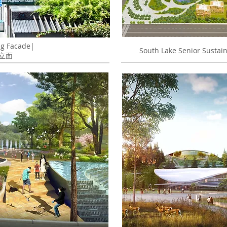
ong Facade|
South Lake Senior Su
立面