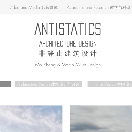
品
Video and Media 影音媒体
Academic and Research 教学与科研
AntiStatics
Architecture Design
非 静 止 建 筑 设 计
Mo Zheng & Martin Miller Design
Architecture Design 建筑设计与改造
Interior Design 室内设