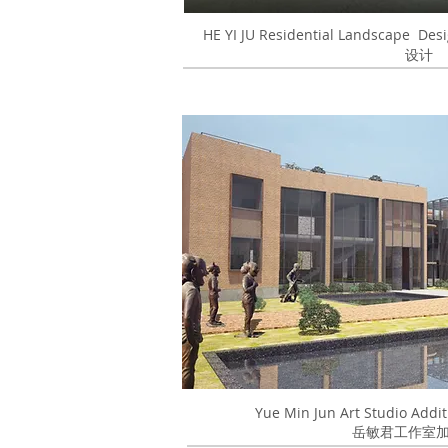
HE YI JU Residential Landsca
设计
Yue Min Jun Art Studio Ad
​岳敏君工作室