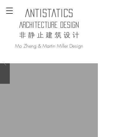
AntiStatics
Architecture Design
非 静 止 建 筑 设 计
Mo Zheng & Martin Miller Design