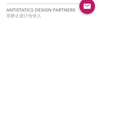
ANTISTATICS DESIGN PARTNERS
非静止设计合伙人
Mo Zheng
郑默
• Co-Founder and Design Partner, AntiStatics 非静止建
筑设计合伙人