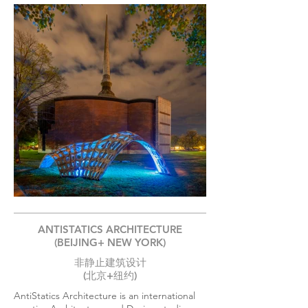
ANTISTATICS ARCHITECTURE
(BEIJING+ NEW YORK)
非静止建筑设计
(北京+纽约)
AntiStatics Architecture is an international