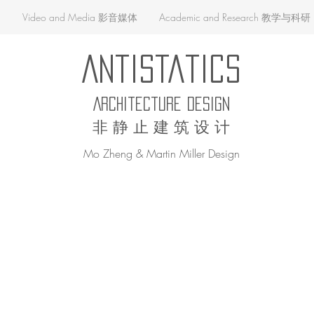
品
Video and Media 影音媒体
Academic and Research 教学与科研
AntiStatics
Architecture Design
非 静 止 建 筑 设 计
Mo Zheng & Martin Miller Design