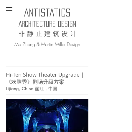
AntiStatics
Architecture Design
非 静 止 建 筑 设 计
Mo Zheng & Martin Miller Design
Hi-Ten Show Theater Upgrade |
《欢腾秀》剧场升级方案
Lijiang, China 丽江，中国