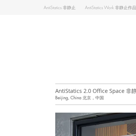
AntiStatics 非静止
AntiStatics Work 非静止作
AntiStatics 2.0 Office Spa
Beijing, China 北京，中国