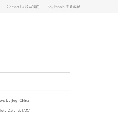
Contact Us 联系我们
Key People 主要成员
on: Beijing, China
ete Date: 2017.07